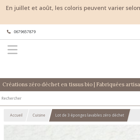
En juillet et août, les coloris peuvent varier sel
0679657879
Créations zéro déchet en tissus bio | Fabriquées art
Accueil
Cuisine
Lot de 3 éponges lavables zéro déchet