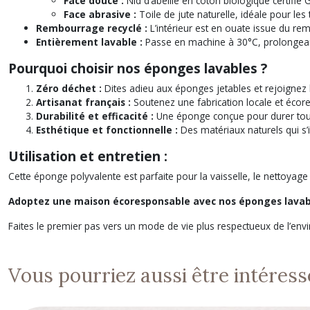
Face douce :
Nid d’abeille en coton biologique certifié
Face abrasive :
Toile de jute naturelle, idéale pour les t
Rembourrage recyclé :
L’intérieur est en ouate issue du rem
Entièrement lavable :
Passe en machine à 30°C, prolongeant
Pourquoi choisir nos éponges lavables ?
Zéro déchet :
Dites adieu aux éponges jetables et rejoigne
Artisanat français :
Soutenez une fabrication locale et écor
Durabilité et efficacité :
Une éponge conçue pour durer tout 
Esthétique et fonctionnelle :
Des matériaux naturels qui s
Utilisation et entretien :
Cette éponge polyvalente est parfaite pour la vaisselle, le nettoyag
Adoptez une maison écoresponsable avec nos éponges lavab
Faites le premier pas vers un mode de vie plus respectueux de l’envir
Vous pourriez aussi être intéress