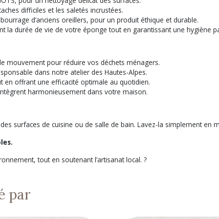
 GOTS, pour un nettoyage délicat des surfaces.
aches difficiles et les saletés incrustées.
bourrage d’anciens oreillers, pour un produit éthique et durable.
 la durée de vie de votre éponge tout en garantissant une hygiène pa
z le mouvement pour réduire vos déchets ménagers.
esponsable dans notre atelier des Hautes-Alpes.
en offrant une efficacité optimale au quotidien.
’intègrent harmonieusement dans votre maison.
e des surfaces de cuisine ou de salle de bain. Lavez-la simplement en 
les.
onnement, tout en soutenant l’artisanat local. ?
é par