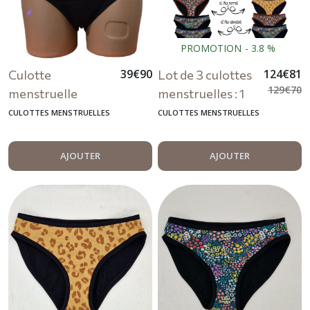
PROMOTION
-
3.8
%
39
€
90
124
€
81
Culotte
Lot de 3 culottes
129
€
70
menstruelle
menstruelles : 1
lavable noir
flux normal + 2
CULOTTES MENSTRUELLES
CULOTTES MENSTRUELLES
abondantes
AJOUTER
AJOUTER