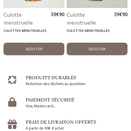
39
€
90
39
€
90
Culotte
Culotte
menstruelle
menstruelle
lavable léopard
lavable fleurs des
CULOTTES MENSTRUELLES
CULOTTES MENSTRUELLES
champs
AJOUTER
AJOUTER
PRODUITS DURABLES
Réduction des déchets au quotidien
PAIEMENT SÉCURISÉ
Visa, Mastercard...
FRAIS DE LIVRAISON OFFERTS
A partir de 99€ d'achat