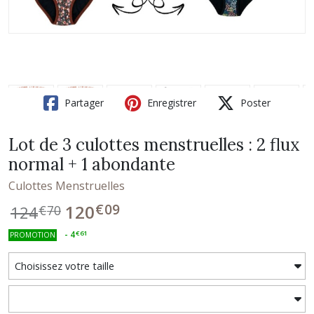
Partager
Enregistrer
Poster
Lot de 3 culottes menstruelles : 2 flux
normal + 1 abondante
Culottes Menstruelles
€
09
120
124
€
70
-
4
€
61
PROMOTION