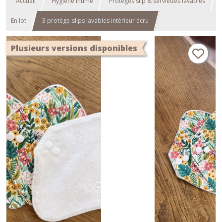
Accueil
Hygiène Intime
Protèges slip & serviettes lavables
En lot
3 protège-slips lavables intérieur écru
Plusieurs versions disponibles