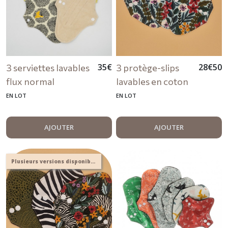
35
€
28
€
50
3 serviettes lavables
3 protège-slips
flux normal
lavables en coton
intérieur écru
bio intérieur noir
EN LOT
EN LOT
AJOUTER
AJOUTER
Plusieurs versions disponibles