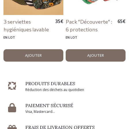
35
€
65
€
3 serviettes
Pack "Découverte" :
hygiéniques lavable
6 protections
XS en coton
hygiéniques lavables
EN LOT
EN LOT
biologique
en coton biologique
AJOUTER
AJOUTER
PRODUITS DURABLES
Réduction des déchets au quotidien
PAIEMENT SÉCURISÉ
Visa, Mastercard...
FRAIS DE LIVRAISON OFFERTS